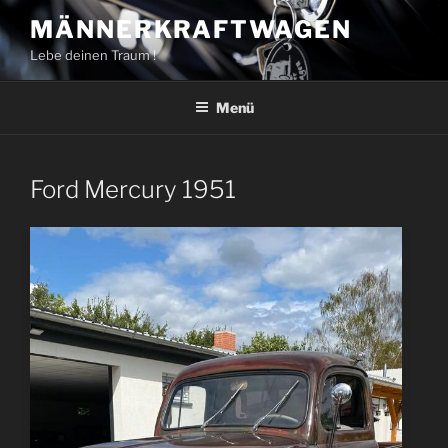
Zum
MÄNNERKRAFTWAGEN
Inhalt
Lebe deinen Traum !
springen
Menü
Ford Mercury 1951