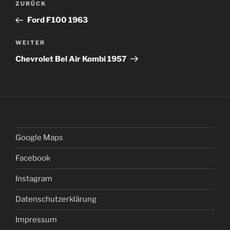
Vorheriger
ZURÜCK
Navigation
Beitrag
Ford F100 1963
Nächster
WEITER
Beitrag
Chevrolet Bel Air Kombi 1957
Google Maps
Facebook
Instagram
Datenschutzerklärung
Impressum